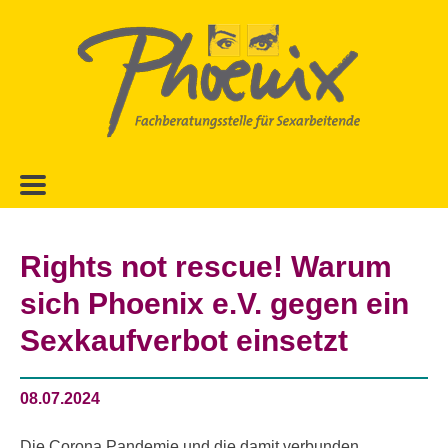
Zur
Zum
Hauptnavigation
Inhalt
springen
springen
Rights not rescue! Warum
sich Phoenix e.V. gegen ein
Sexkaufverbot einsetzt
08.07.2024
Die Corona Pandemie und die damit verbunden