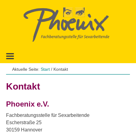
Zur
Zum
Hauptnavigation
Inhalt
springen
springen
Aktuelle Seite:
Start
/
Kontakt
Kontakt
Phoenix e.V.
Fachberatungsstelle für Sexarbeitende
Escherstraße 25
30159 Hannover