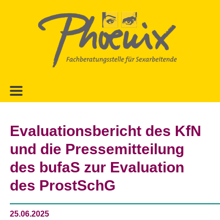
Zur
Zum
Hauptnavigation
Inhalt
springen
springen
Evaluationsbericht des KfN
und die Pressemitteilung
des bufaS zur Evaluation
des ProstSchG
25.06.2025